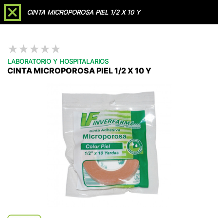
Soporte /
Agendar
CINTA MICROPOROSA PIEL 1/2 X 10 Y
Videollamada
Reclamaciones
★
★
★
★
★
LABORATORIO Y HOSPITALARIOS
CINTA MICROPOROSA PIEL 1/2 X 10 Y
Líderes en
Importación, Fabricación y
Distribución
a nivel nacional de
Dispositivos
Médicos
Cotizar
Catálogo