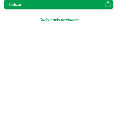
Cotizar
¿QUIÉNES SOMOS?
Cotizar más productos
Somos una de las compañías más importantes en el sector
de la salud en Colombia con más de 25 años de experiencia.
Somos líderes en importación, fabricación y distribución de
dispositivos médicos a nivel nacional, atendiendo el
segmento comercial e institucional
.
Desde siempre nuestro principal compromiso es garantizar
una atención de máxima calidad y ofrecer a nuestros clientes
productos de vanguardia y la más completa asistencia para
el cuidado de la salud, por eso cada vez más personas
confian en nosotros.
Conocer más