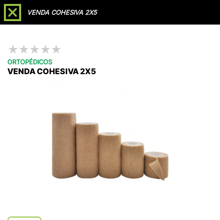
Soporte /
Agendar
VENDA COHESIVA 2X5
Videollamada
Reclamaciones
★
★
★
★
★
ORTOPÉDICOS
VENDA COHESIVA 2X5
Líderes en
Importación, Fabricación y
Distribución
a nivel nacional de
Dispositivos
Médicos
Cotizar
Catálogo