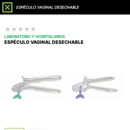
Soporte /
Agendar
ESPÉCULO VAGINAL DESECHABLE
Videollamada
Reclamaciones
★
★
★
★
★
LABORATORIO Y HOSPITALARIOS
ESPÉCULO VAGINAL DESECHABLE
Líderes en
Importación, Fabricación y
Distribución
a nivel nacional de
Dispositivos
Médicos
Cotizar
Catálogo