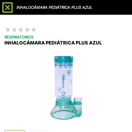
Soporte /
Agendar
INHALOCÁMARA PEDIÁTRICA PLUS AZUL
Videollamada
Reclamaciones
★
★
★
★
★
RESPIRATORIOS
INHALOCÁMARA PEDIÁTRICA PLUS AZUL
Líderes en
Importación, Fabricación y
Distribución
a nivel nacional de
Dispositivos
Médicos
Cotizar
Catálogo