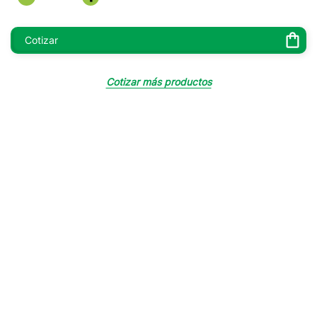
¿QUIÉNES SOMOS?
Cotizar
Somos una de las compañías más importantes en el sector
Cotizar más productos
de la salud en Colombia con más de 25 años de experiencia.
Somos líderes en importación, fabricación y distribución de
dispositivos médicos a nivel nacional, atendiendo el
segmento comercial e institucional
.
Desde siempre nuestro principal compromiso es garantizar
una atención de máxima calidad y ofrecer a nuestros clientes
productos de vanguardia y la más completa asistencia para
el cuidado de la salud, por eso cada vez más personas
confian en nosotros.
Conocer más