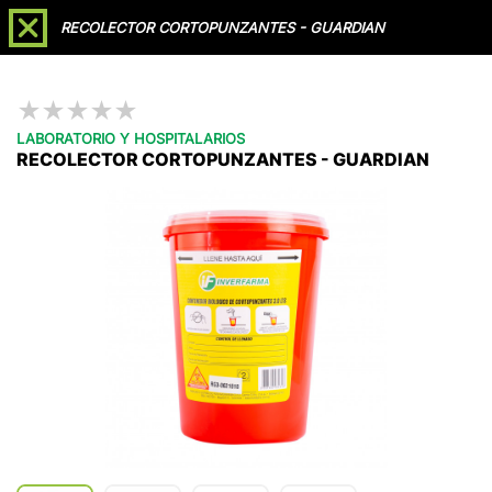
Soporte /
Agendar
RECOLECTOR CORTOPUNZANTES - GUARDIAN
Videollamada
Reclamaciones
★
★
★
★
★
LABORATORIO Y HOSPITALARIOS
RECOLECTOR CORTOPUNZANTES - GUARDIAN
Líderes en
Importación, Fabricación y
Distribución
a nivel nacional de
Dispositivos
Médicos
Cotizar
Catálogo